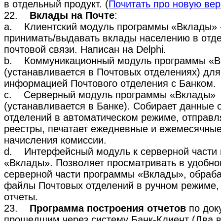
в отдельный продукт. (
Почитать про новую ве
22.
Вклады на Почте
:
a. Клиентский модуль программы «Вклады» -
принимать/выдавать вклады населению в отд
почтовой связи. Написан на Delphi.
b. Коммуникационный модуль программы «
(устанавливается в Почтовых отделениях) дл
информацией Почтового отделения с Банком.
c. Серверный модуль программы «Вклады»
(устанавливается в Банке). Собирает данные 
отделений в автоматическом режиме, отправл
реестры, печатает ежедневные и ежемесячные
начисления комиссии.
d. Интерфейсный модуль к серверной части
«Вклады». Позволяет просматривать в удобн
серверной части программы «Вклады», обраб
файлы Почтовых отделений в ручном режиме, 
отчеты.
23.
Программа построения отчетов
по док
прошедшим через систему Банк-Клиент (Два в