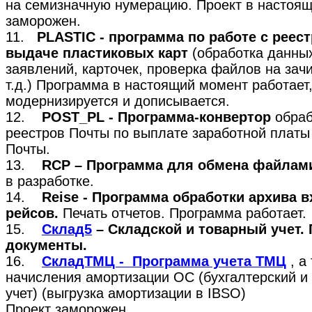
на семизначную нумерацию. Проект в настоя
заморожен.
11.
PLASTIC - программа по работе с реес
выдаче пластиковых карт
(обработка данных
заявлений, карточек, проверка файлов на зач
т.д.) Программа в настоящий момент работает
модернизируется и дописывается.
12.
POST_PL - Программа-конвертор
обраб
реестров Почты по выплате заработной платы
Почты.
13.
RCP – Программа для обмена файлам
в разработке.
14.
Reise - Программа обработки архива 
рейсов.
Печать отчетов. Программа работает.
15.
Склад5
– Складской и товарный учет.
документы.
16.
СкладТМЦ - Программа учета ТМЦ
, а
начисления амортизации ОС (бухгалтерский и
учет) (выгрузка амортизации в IBSO)
Проект заморожен.