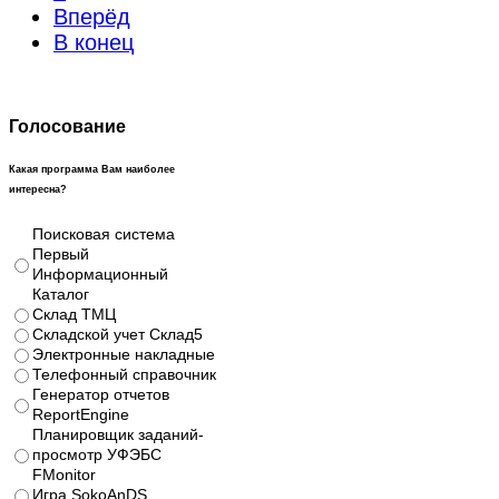
Вперёд
В конец
Голосование
Какая программа Вам наиболее
интересна?
Поисковая система
Первый
Информационный
Каталог
Склад ТМЦ
Складской учет Склад5
Электронные накладные
Телефонный справочник
Генератор отчетов
ReportEngine
Планировщик заданий-
просмотр УФЭБС
FMonitor
Игра SokoAnDS