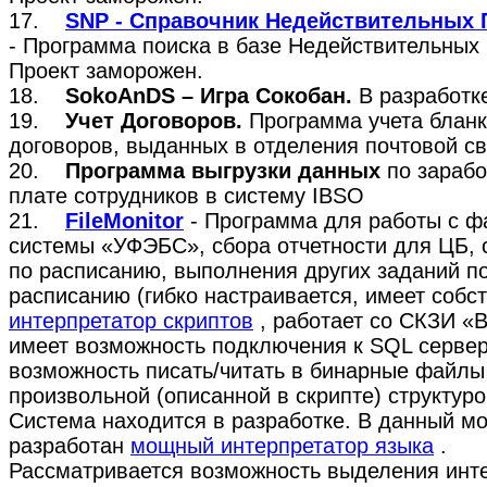
17.
SNP - Справочник Недействительных 
- Программа поиска в базе Недействительных 
Проект заморожен.
18.
SokoAnDS – Игра Сокобан.
В разработк
19.
Учет Договоров.
Программа учета блан
договоров, выданных в отделения почтовой св
20.
Программа выгрузки данных
по зарабо
плате сотрудников в систему IBSO
21.
FileMonitor
- Программа для работы с 
системы «УФЭБС», сбора отчетности для ЦБ, 
по расписанию, выполнения других заданий п
расписанию (гибко настраивается, имеет собс
интерпретатор скриптов
, работает со СКЗИ «
имеет возможность подключения к SQL сервер
возможность писать/читать в бинарные файлы
произвольной (описанной в скрипте) структуро
Система находится в разработке. В данный м
разработан
мощный интерпретатор языка
.
Рассматривается возможность выделения инт