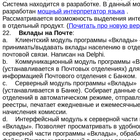
Система находится в разработке. В данный м
разработан
мощный интерпретатор языка
.
Рассматривается возможность выделения инт
в отдельный продукт. (
Почитать про новую ве
22.
Вклады на Почте
:
a. Клиентский модуль программы «Вклады» -
принимать/выдавать вклады населению в отд
почтовой связи. Написан на Delphi.
b. Коммуникационный модуль программы «
(устанавливается в Почтовых отделениях) дл
информацией Почтового отделения с Банком.
c. Серверный модуль программы «Вклады»
(устанавливается в Банке). Собирает данные 
отделений в автоматическом режиме, отправл
реестры, печатает ежедневные и ежемесячные
начисления комиссии.
d. Интерфейсный модуль к серверной части
«Вклады». Позволяет просматривать в удобн
серверной части программы «Вклады», обраб