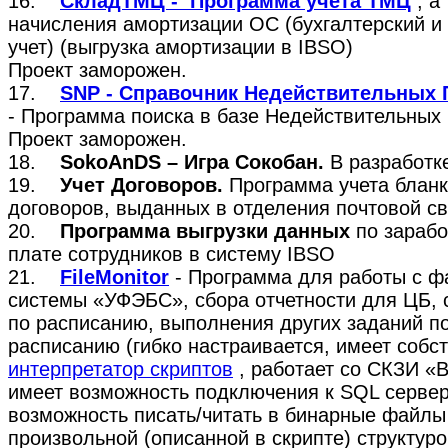
16.
СкладТМЦ - Программа учета ТМЦ
, а
начисления амортизации ОС (бухгалтерский и
учет) (выгрузка амортизации в IBSO)
Проект заморожен.
17.
SNP - Справочник Недействительных 
- Программа поиска в базе Недействительных 
Проект заморожен.
18.
SokoAnDS – Игра Сокобан.
В разработк
19.
Учет Договоров.
Программа учета блан
договоров, выданных в отделения почтовой св
20.
Программа выгрузки данных
по зарабо
плате сотрудников в систему IBSO
21.
FileMonitor
- Программа для работы с 
системы «УФЭБС», сбора отчетности для ЦБ, 
по расписанию, выполнения других заданий п
расписанию (гибко настраивается, имеет собс
интерпретатор скриптов
, работает со СКЗИ «
имеет возможность подключения к SQL сервер
возможность писать/читать в бинарные файлы
произвольной (описанной в скрипте) структуро