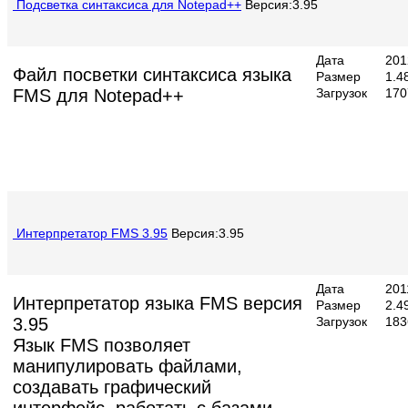
Подсветка синтаксиса для Notepad++
Версия:3.95
Дата
201
Файл посветки синтаксиса языка
Размер
1.4
FMS для Notepad++
Загрузок
170
Интерпретатор FMS 3.95
Версия:3.95
Дата
201
Интерпретатор языка FMS версия
Размер
2.4
3.95
Загрузок
183
Язык FMS позволяет
манипулировать файлами,
создавать графический
интерфейс, работать с базами